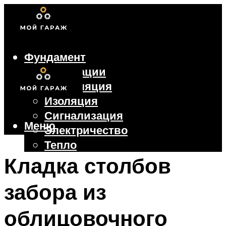
Фундамент
Коммуникации
Вентиляция
Изоляция
Сигнализация
Меню
Электричество
Тепло
Крыша
Кладка столбов
Ворота
забора из
Меню
облицовочного