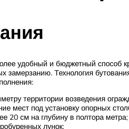
вания
более удобный и бюджетный способ к
х замерзанию. Технология бутования
полнения:
метру территории возведения ограж
ние мест под установку опорных стол
е 20 см на глубину в полтора метра;
пробуренных лунок;