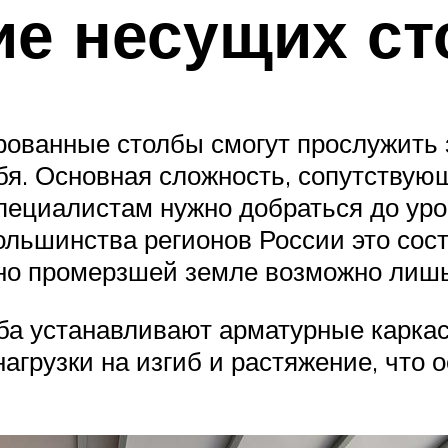
ие несущих ст
ированные столбы смогут прослужить
ебя. Основная сложность, сопутствую
пециалистам нужно добраться до уров
льшинства регионов России это соста
но промерзшей земле возможно лишь
лба устанавливают арматурные каркас
грузки на изгиб и растяжение, что 