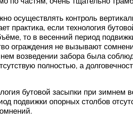
о по частям, очень тщательно трам
ажно осуществлять контроль вертикал
ает практика, если технология бутов
ъёме, то в весенний период подвижк
тво ограждения не вызывают сомнени
мнем возведении забора была соблюд
тсутствую полностью, а долговечност
нология бутовой засыпки при зимнем
иод подвижки опорных столбов отсут
сомнений.