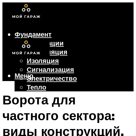
Фундамент
Коммуникации
Вентиляция
Изоляция
Сигнализация
Меню
Электричество
Тепло
Крыша
Ворота для
Ворота
частного сектора:
Меню
виды конструкций,