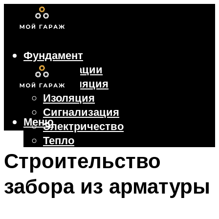
Фундамент
Коммуникации
Вентиляция
Изоляция
Сигнализация
Меню
Электричество
Тепло
Крыша
Строительство
Ворота
забора из арматуры
Меню