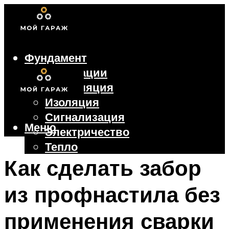
Фундамент
Коммуникации
Вентиляция
Изоляция
Сигнализация
Меню
Электричество
Тепло
Крыша
Как сделать забор
Ворота
из профнастила без
Меню
применения сварки