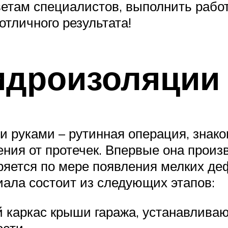
ветам специалистов, выполнить работ
тличного результата!
идроизоляции
 руками – рутинная операция, знако
ения от протечек. Впервые она произ
ряется по мере появления мелких деф
ала состоит из следующих этапов:
каркас крыши гаража, устанавливают
ости.