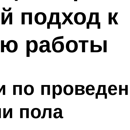
й подход к
ю работы
и по проведе
и пола