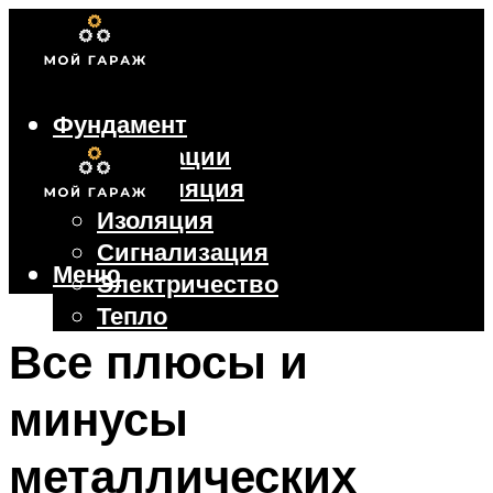
Фундамент
Коммуникации
Вентиляция
Изоляция
Сигнализация
Меню
Электричество
Тепло
Крыша
Все плюсы и
Ворота
минусы
Меню
металлических