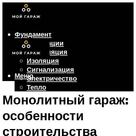
Фундамент
Коммуникации
Вентиляция
Изоляция
Сигнализация
Меню
Электричество
Тепло
Крыша
Монолитный гараж:
Ворота
особенности
Меню
строительства