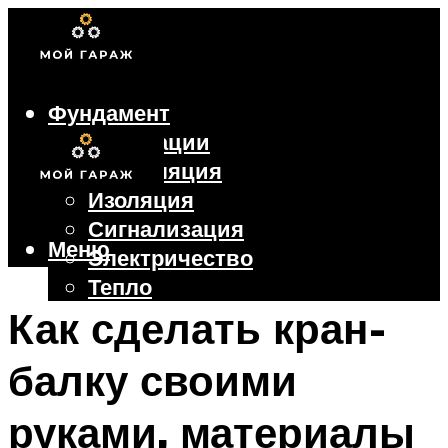
Фундамент
Коммуникации
Вентиляция
Изоляция
Сигнализация
Меню
Электричество
Тепло
Крыша
Как сделать кран-
Ворота
балку своими
Меню
руками, материалы