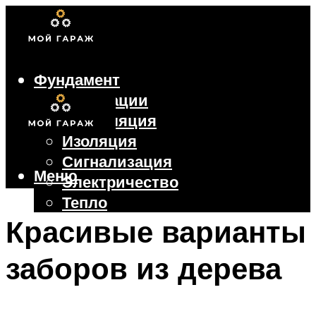
Фундамент
Коммуникации
Вентиляция
Изоляция
Сигнализация
Меню
Электричество
Тепло
Крыша
Красивые варианты
Ворота
заборов из дерева
Меню