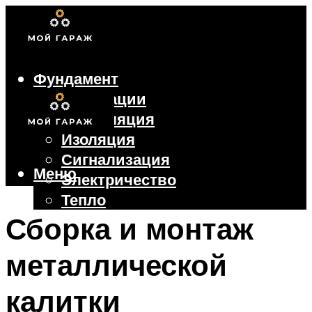
Фундамент
Коммуникации
Вентиляция
Изоляция
Сигнализация
Меню
Электричество
Тепло
Крыша
Сборка и монтаж
Ворота
металлической
Меню
калитки