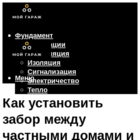
Фундамент
Коммуникации
Вентиляция
Изоляция
Сигнализация
Меню
Электричество
Тепло
Крыша
Как установить
Ворота
забор между
Меню
частными домами и