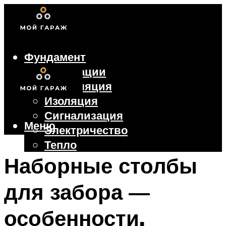
Фундамент
Коммуникации
Вентиляция
Изоляция
Сигнализация
Меню
Электричество
Тепло
Крыша
Наборные столбы
Ворота
для забора —
Меню
особенности,