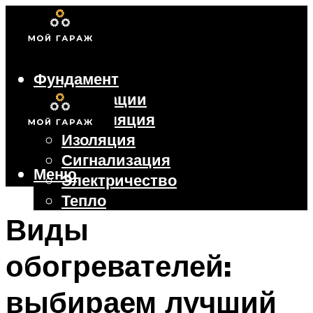
Фундамент
Коммуникации
Вентиляция
Изоляция
Сигнализация
Меню
Электричество
Тепло
Крыша
Виды
Ворота
обогревателей:
Меню
выбираем лучший