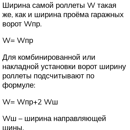
Ширина самой роллеты W такая
же, как и ширина проёма гаражных
ворот Wпр.
W= Wпр
Для комбинированной или
накладной установки ворот ширину
роллеты подсчитывают по
формуле:
W= Wпр+2 Wш
Wш – ширина направляющей
шины.