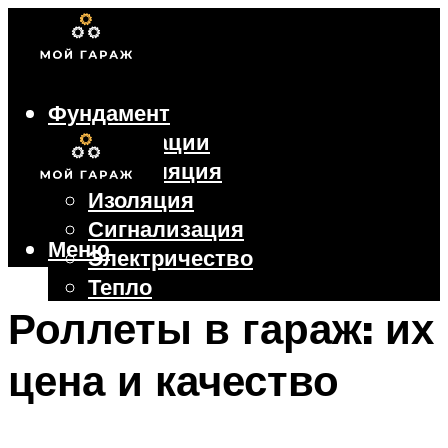
Фундамент
Коммуникации
Вентиляция
Изоляция
Сигнализация
Меню
Электричество
Тепло
Крыша
Роллеты в гараж: их
Ворота
цена и качество
Меню