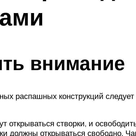
ками
ить внимание
ных распашных конструкций следует 
ут открываться створки, и освободит
рки должны открываться свободно. Ч