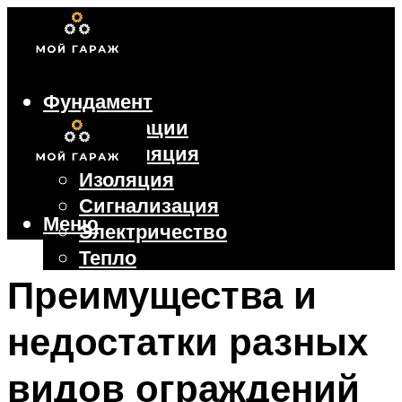
Фундамент
Коммуникации
Вентиляция
Изоляция
Сигнализация
Меню
Электричество
Тепло
Крыша
Преимущества и
Ворота
недостатки разных
Меню
видов ограждений