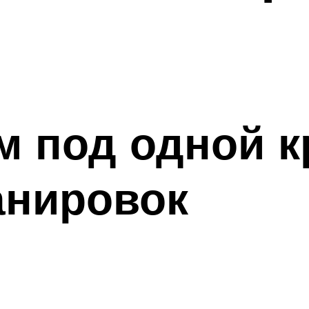
м под одной 
анировок