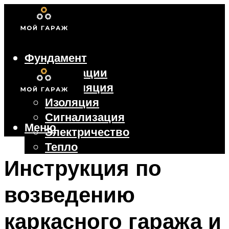
Фундамент
Коммуникации
Вентиляция
Изоляция
Сигнализация
Меню
Электричество
Тепло
Крыша
Инструкция по
Ворота
возведению
Меню
каркасного гаража и