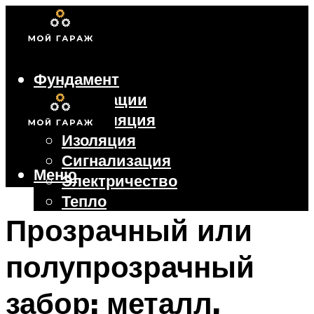
Фундамент
Коммуникации
Вентиляция
Изоляция
Сигнализация
Меню
Электричество
Тепло
Крыша
Прозрачный или
Ворота
полупрозрачный
Меню
забор: металл,