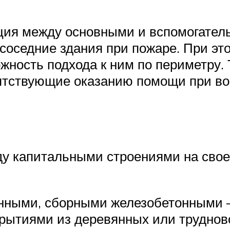
ция между основными и вспомогате
соседние здания при пожаре. При эт
ожность подхода к ним по периметру. 
ятствующие оказанию помощи при во
у капитальными строениями на своем
ными, сборными железобетонными –
екрытиями из деревянных или трудно