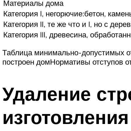
Материалы дома
Категория I, негорючие:бетон, камен
Категория II, те же что и I, но с д
Категория III, древесина, обработа
Таблица минимально-допустимых отс
построен домНормативы отступов о
Удаление стр
изготовления