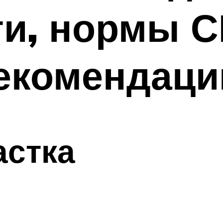
ти, нормы С
рекомендаци
астка