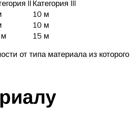
тегория II
Категория III
м
10 м
м
10 м
 м
15 м
сти от типа материала из которого
ериалу