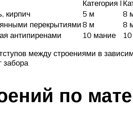
Категория I
Ка
ь, кирпич
5 м
8 
еревянными перекрытиями
8 м
8 
нная антипиренами
10 мание
10
тупов между строениями в зависимо
т забора
оений по мат