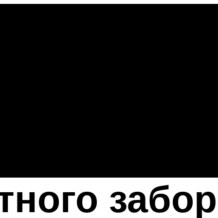
тного забо