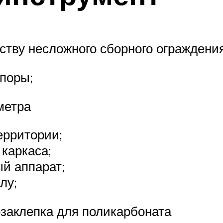
ству несложного сборного ограждения
опоры;
метра
ерритории;
каркаса;
ый аппарат;
лу;
заклепка для поликарбоната