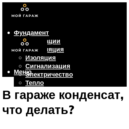
Фундамент
Коммуникации
Вентиляция
Изоляция
Сигнализация
Меню
Электричество
Тепло
Крыша
В гараже конденсат,
Ворота
что делать?
Меню