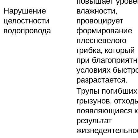
повышает урове
Нарушение
влажности,
целостности
провоцирует
водопровода
формирование
плесневелого
грибка, который
при благоприят
условиях быстр
разрастается.
Трупы погибших
грызунов, отход
появляющиеся к
результат
жизнедеятельно