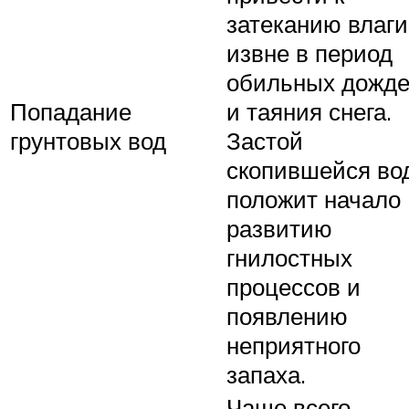
затеканию влаги
извне в период
обильных дожд
Попадание
и таяния снега.
грунтовых вод
Застой
скопившейся во
положит начало
развитию
гнилостных
процессов и
появлению
неприятного
запаха.
Чаще всего