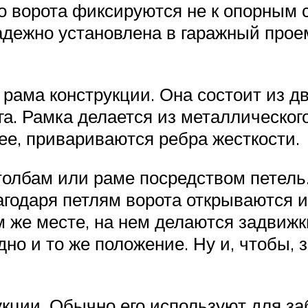
то ворота фиксируются не к опорным с
надежно установлена в гаражный про
 рама конструкции. Она состоит из дв
га. Рамка делается из металлическо
ее, привариваются ребра жесткости.
толбам или раме посредством петель.
агодаря петлям ворота открываются 
 же месте, на нем делаются задвижк
дно и то же положение. Ну и, чтобы, 
кции. Обычно его используют для за