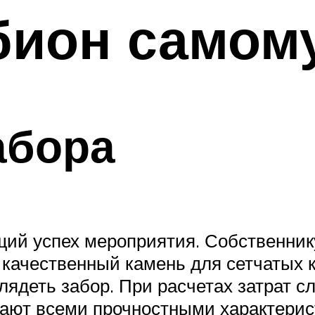
бион самом
абора
щий успех мероприятия. Собственник
качественный камень для сетчатых к
глядеть забор. При расчетах затрат с
ают всеми прочностными характери