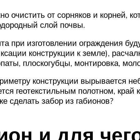
но очистить от сорняков и корней, к
одородный слой почвы.
нта при изготовлении ограждения буд
сации конструкции к земле), расчал
паты, плоскогубцы, монтировка, моло
периметру конструкции вырывается н
тся геотекстильным полотном, край 
же сделать забор из габионов?
ион и для чег