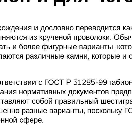
хождения и дословно переводится как
лняются из крученой проволоки. Обы
лать и более фигурные варианты, ко
ыпаются различные камни, которые и
оответствии с ГОСТ Р 51285-99 габи
вания нормативных документов предп
дставляют собой правильный шестигр
шенно разные варианты, поскольку Г
енной сфере.