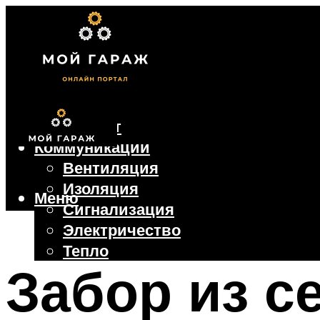
Фундамент
Коммуникации
Вентиляция
Изоляция
Меню
Сигнализация
Электричество
Тепло
Забор из се
Крыша
Ворота