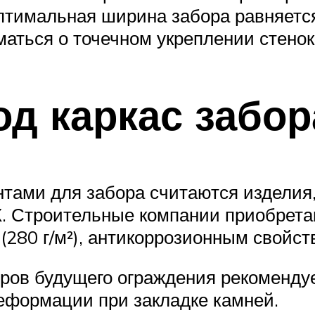
 Оптимальная ширина забора равняет
маться о точечном укреплении стенок
д каркас забор
ами для забора считаются изделия
Х. Строительные компании приобрета
(280 г/м²), антикоррозионным свойст
ров будущего ограждения рекомендуе
еформации при закладке камней.