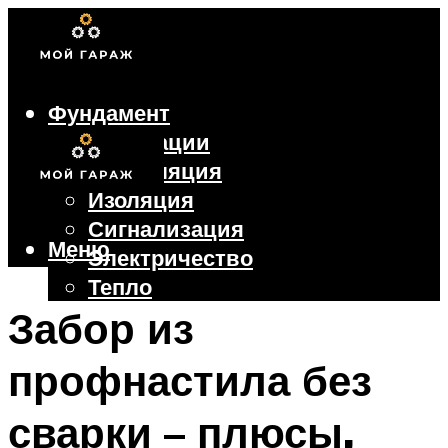
Фундамент
Коммуникации
Вентиляция
Изоляция
Сигнализация
Меню
Электричество
Тепло
Крыша
Забор из
Ворота
профнастила без
Меню
сварки – плюсы,