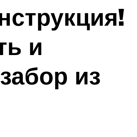
нструкция!
ть и
 забор из