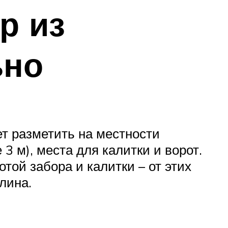
р из
ьно
ет разметить на местности
3 м), места для калитки и ворот.
той забора и калитки – от этих
лина.