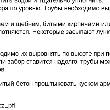
ора по уровню. Трубы необходимо в
ием и щебнем, битыми кирпичами или
отняются. Некоторые засыпают лунку
ходимо их выровнять по высоте при 
ли забор ставится надолго, трубы мо
в.
тый бетон проштыковать куском арм
z_pfI