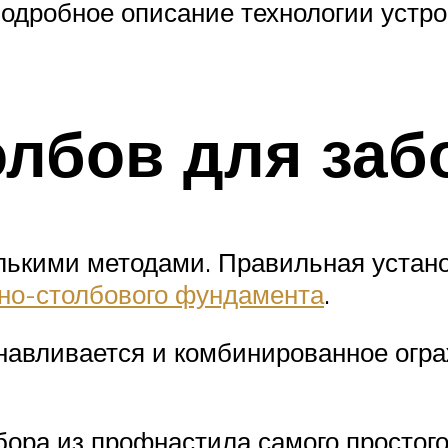
одробное описание технологии устро
олбов для заб
лькими методами. Правильная устано
но-столбового фундамента
.
анавливается и комбинированное огр
ора из профнастила самого простого