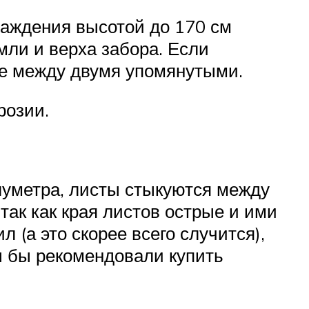
раждения высотой до 170 см
мли и верха забора. Если
не между двумя упомянутыми.
розии.
луметра, листы стыкуются между
так как края листов острые и ими
(а это скорее всего случится),
ы бы рекомендовали купить