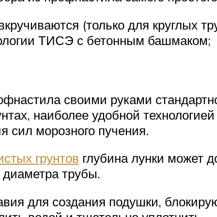
кручиваются (только для круглых тру
ологии ТИСЭ с бетонным башмаком;
рофнастила своими руками стандартн
нтах, наиболее удобной технологией 
я сил морозного пучения.
истых грунтов
глубина лунки может д
 диаметра трубы.
равия для создания подушки, блокир
лить водой и тщательно уплотнить.