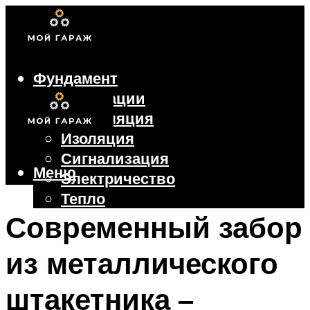
Фундамент
Коммуникации
Вентиляция
Изоляция
Сигнализация
Меню
Электричество
Тепло
Крыша
Современный забор
Ворота
из металлического
Меню
штакетника –