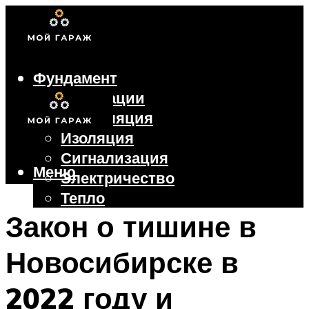
Фундамент
Коммуникации
Вентиляция
Изоляция
Сигнализация
Меню
Электричество
Тепло
Крыша
Закон о тишине в
Ворота
Новосибирске в
Меню
2022 году и