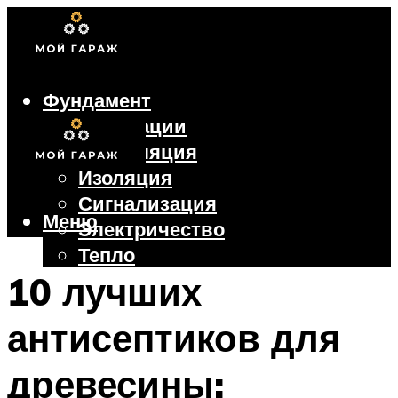
Фундамент
Коммуникации
Вентиляция
Изоляция
Сигнализация
Меню
Электричество
Тепло
Крыша
10 лучших
Ворота
антисептиков для
Меню
древесины: