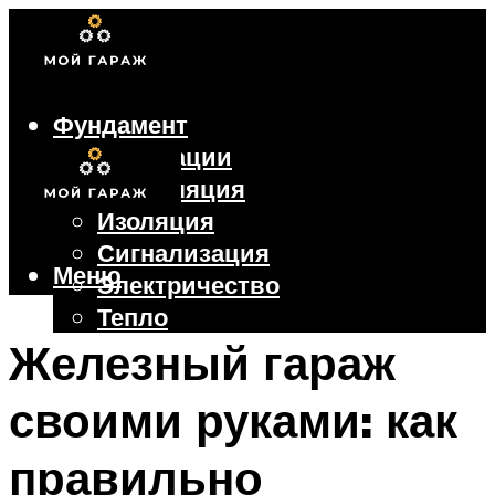
Фундамент
Коммуникации
Вентиляция
Изоляция
Сигнализация
Меню
Электричество
Тепло
Крыша
Железный гараж
Ворота
своими руками: как
Меню
правильно