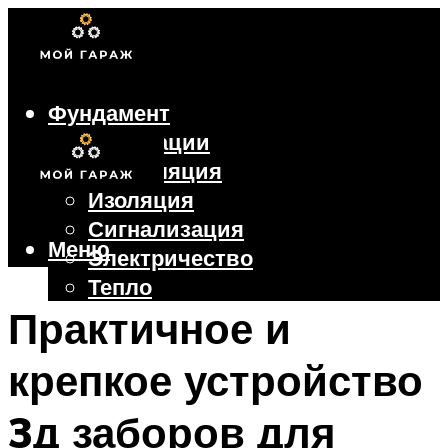
Фундамент
Коммуникации
Вентиляция
Изоляция
Сигнализация
Меню
Электричество
Тепло
Крыша
Практичное и
Ворота
крепкое устройство
Меню
3д заборов для