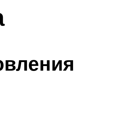
а
овления