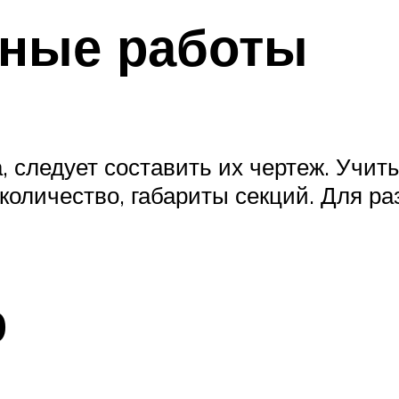
ьные работы
а, следует составить их чертеж. Учи
 количество, габариты секций. Для р
р