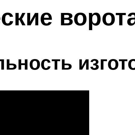
ские ворот
ьность изгот