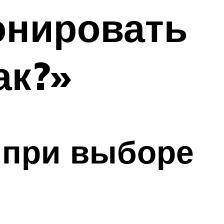
онировать
ак?»
 при выборе