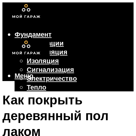
Фундамент
Коммуникации
Вентиляция
Изоляция
Сигнализация
Меню
Электричество
Тепло
Крыша
Как покрыть
Ворота
деревянный пол
Меню
лаком