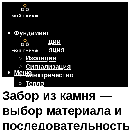
Фундамент
Коммуникации
Вентиляция
Изоляция
Сигнализация
Меню
Электричество
Тепло
Крыша
Забор из камня —
Ворота
выбор материала и
Меню
последовательность