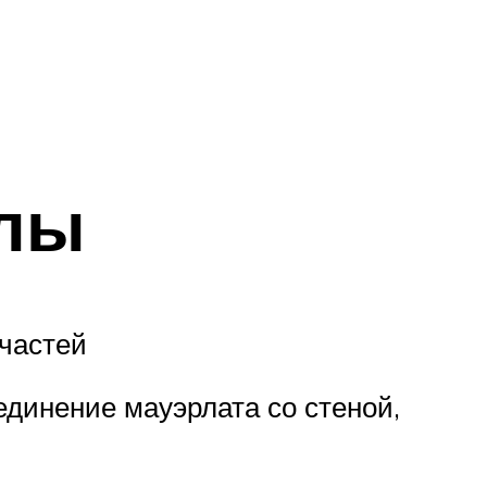
злы
 частей
единение мауэрлата со стеной,