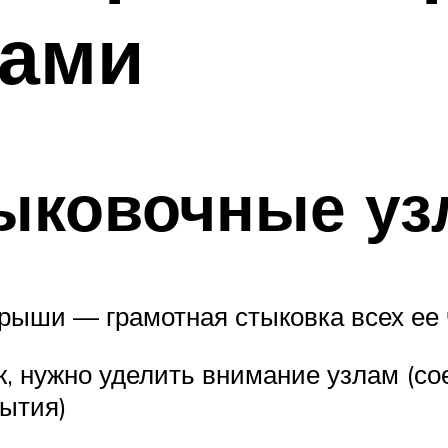
ками
ыковочные у
рыши — грамотная стыковка всех ее
ж, нужно уделить внимание узлам (со
рытия)