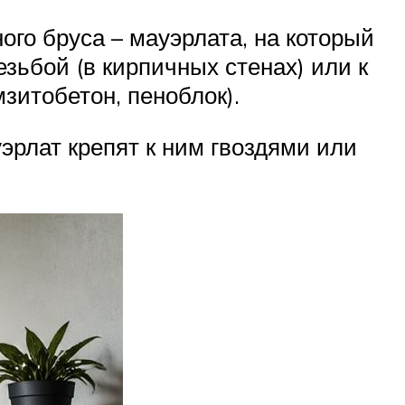
ого бруса – мауэрлата, на который
езьбой (в кирпичных стенах) или к
зитобетон, пеноблок).
эрлат крепят к ним гвоздями или