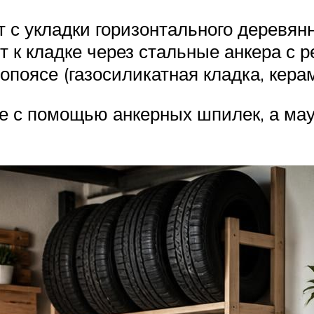
с укладки горизонтального деревянн
т к кладке через стальные анкера с р
поясе (газосиликатная кладка, керам
е с помощью анкерных шпилек, а мау