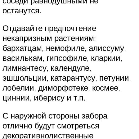
соседи равнодушными не
останутся.
Отдавайте предпочтение
некапризным растениям:
бархатцам, немофиле, алиссуму,
василькам, гипсофиле, кларкии,
лимнантесу, календуле,
эшшольции, катарантусу, петунии,
лобелии, диморфотеке, космее,
циннии, иберису и т.п.
С наружной стороны забора
отлично будут смотреться
декоративнолиственные