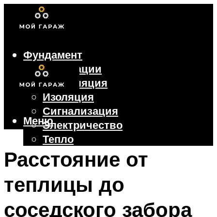
Фундамент
Коммуникации
Вентиляция
Изоляция
Сигнализация
Меню
Электричество
Тепло
Крыша
Расстояние от
Ворота
теплицы до
Меню
соседского забора