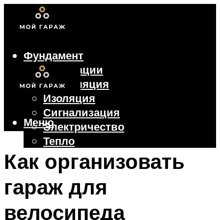
Фундамент
Коммуникации
Вентиляция
Изоляция
Сигнализация
Меню
Электричество
Тепло
Крыша
Как организовать
Ворота
гараж для
Меню
велосипеда