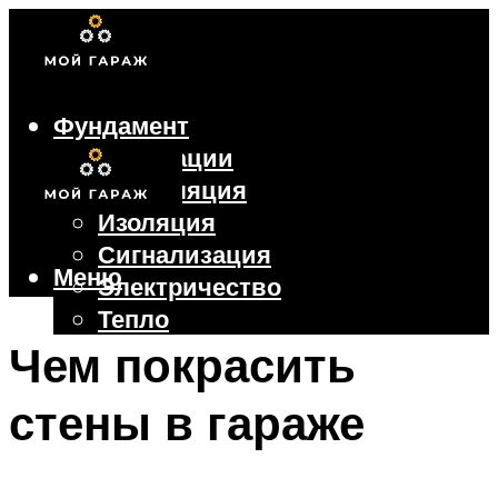
Фундамент
Коммуникации
Вентиляция
Изоляция
Сигнализация
Меню
Электричество
Тепло
Крыша
Чем покрасить
Ворота
стены в гараже
Меню