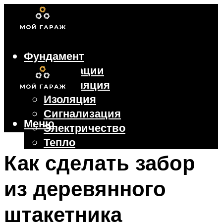
Фундамент
Коммуникации
Вентиляция
Изоляция
Сигнализация
Меню
Электричество
Тепло
Крыша
Как сделать забор
Ворота
из деревянного
Меню
штакетника