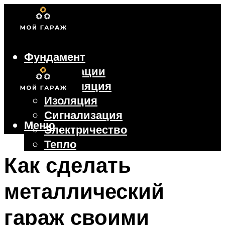
Фундамент
Коммуникации
Вентиляция
Изоляция
Сигнализация
Меню
Электричество
Тепло
Крыша
Как сделать
Ворота
металлический
Меню
гараж своими