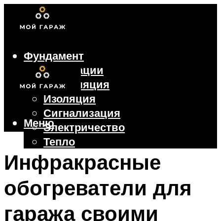
Фундамент
Коммуникации
Вентиляция
Изоляция
Сигнализация
Меню
Электричество
Тепло
Крыша
Инфракрасные
Ворота
обогреватели для
Меню
гаража своими