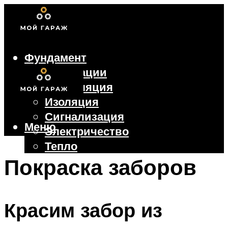
Фундамент
Коммуникации
Вентиляция
Изоляция
Сигнализация
Меню
Электричество
Тепло
Крыша
Покраска заборов
Ворота
Красим забор из
Меню