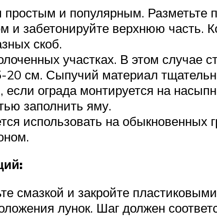
м простым и популярным. Разметьте 
ом и забетонируйте верхнюю часть. Ко
зных скоб.
олоченных участках. В этом случае с
-20 см. Сыпучий материал тщательн
я, если ограда монтируется на насып
тью заполнить яму.
ется использовать на обыкновенных 
оном.
щий:
те смазкой и закройте пластиковыми
оложения лунок. Шаг должен соответ