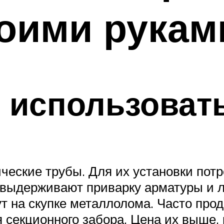
воими рукам
 использоват
еские трубы. Для их установки потре
 выдерживают приварку арматуры и 
ут на скупке металлолома. Часто про
 секционного забора. Цена их выше, 