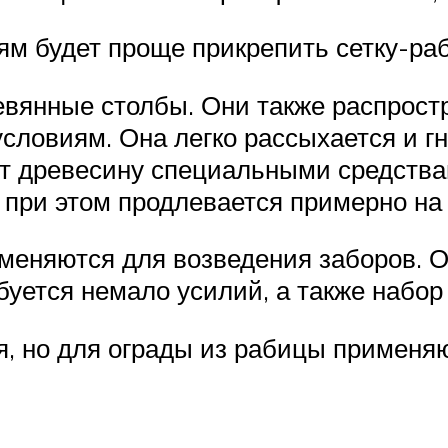
ям будет проще прикрепить сетку-ра
евянные столбы. Они также распрос
словиям. Она легко рассыхается и гн
ют древесину специальными средств
при этом продлевается примерно на 
еняются для возведения заборов. Он
ебуется немало усилий, а также набо
, но для ограды из рабицы применяю