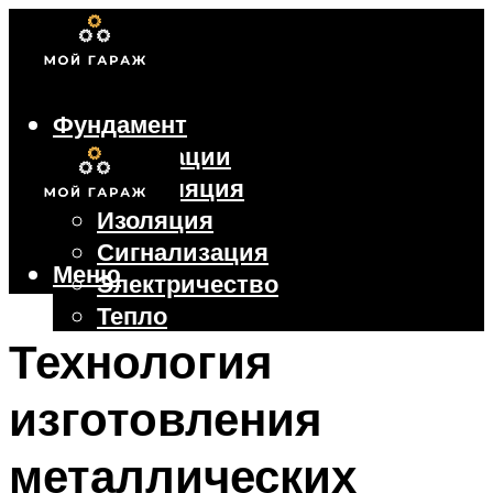
Фундамент
Коммуникации
Вентиляция
Изоляция
Сигнализация
Меню
Электричество
Тепло
Крыша
Технология
Ворота
изготовления
Меню
металлических