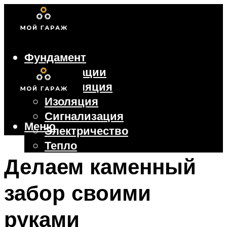
Фундамент
Коммуникации
Вентиляция
Изоляция
Сигнализация
Меню
Электричество
Тепло
Крыша
Делаем каменный
Ворота
забор своими
Меню
руками