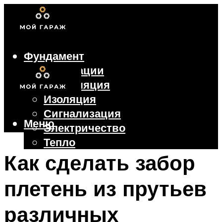
Фундамент
Коммуникации
Вентиляция
Изоляция
Сигнализация
Меню
Электричество
Тепло
Крыша
Как сделать забор
Ворота
плетень из прутьев
Меню
различных