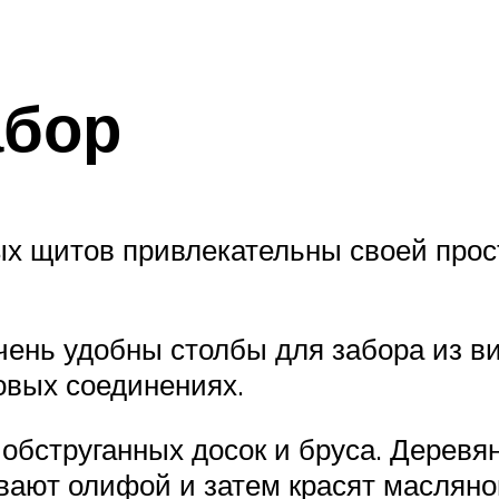
абор
ых щитов привлекательны своей про
ень удобны столбы для забора из ви
овых соединениях.
 обструганных досок и бруса. Дерев
ают олифой и затем красят масляной