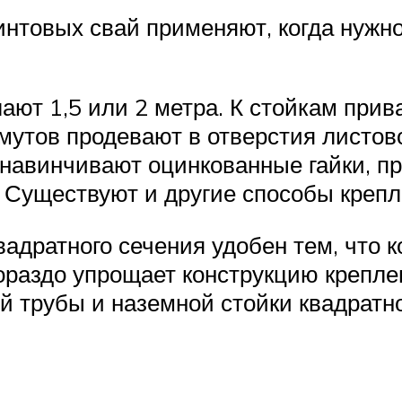
интовых свай применяют, когда нужн
ют 1,5 или 2 метра. К стойкам прива
утов продевают в отверстия листов
 навинчивают оцинкованные гайки, п
 Существуют и другие способы крепл
вадратного сечения удобен тем, что 
 гораздо упрощает конструкцию крепл
й трубы и наземной стойки квадратно