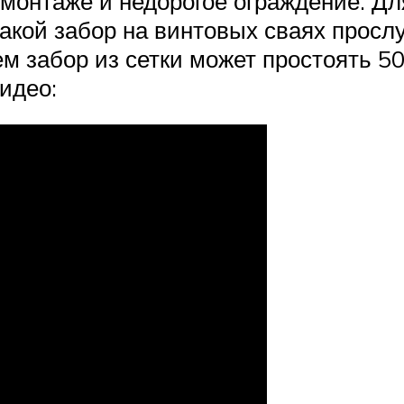
 монтаже и недорогое ограждение. Д
акой забор на винтовых сваях прослу
м забор из сетки может простоять 5
идео: