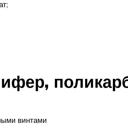
ат;
ифер, поликар
ными винтами