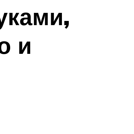
уками,
о и