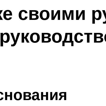
же своими р
руководств
снования